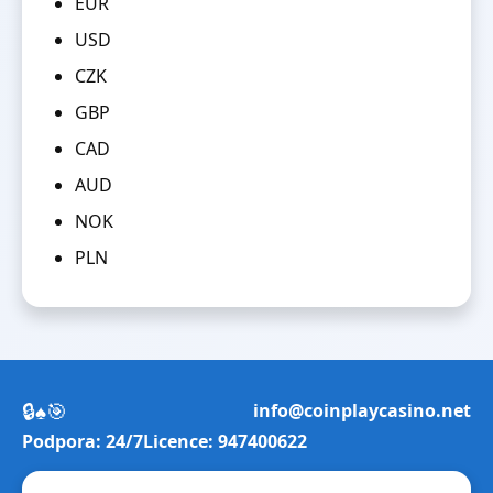
EUR
USD
CZK
GBP
CAD
AUD
NOK
PLN
🔒
♠️
🎯
info@coinplaycasino.net
Podpora: 24/7
Licence: 947400622
Hrajte zodpovědně.