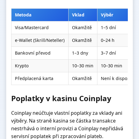
Metoda
Vklad
Výběr
Visa/Mastercard
Okamžitě
1–5 dní
e-Wallet (Skrill/Neteller)
Okamžitě
0–24 h
Bankovní převod
1–3 dny
3–7 dní
Krypto
10–30 min
10–30 min
Předplacená karta
Okamžitě
Není k dispozici
Poplatky v kasinu Coinplay
Coinplay neúčtuje vlastní poplatky za vklady ani
výběry. Na straně kasina se částka transakce
nestrhává o interní provizi a Coinplay nepřidává
servisní poplatek při zpracování plateb.