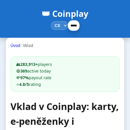
👑 Coinplay
Úvod
Vklad
👥
283,913+
players
🟢
369
active today
💸
97%
payout rate
⭐
4.8/5
rating
Vklad v Coinplay: karty,
e-peněženky i