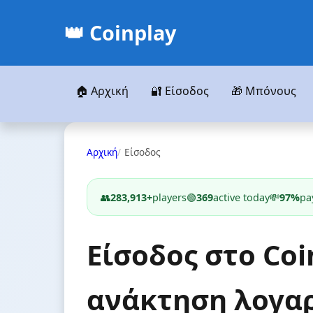
👑 Coinplay
🏠 Αρχική
🔐 Είσοδος
🎁 Μπόνους
Αρχική
Είσοδος
👥
283,913+
players
🟢
369
active today
💸
97%
pa
Είσοδος στο Co
ανάκτηση λογα