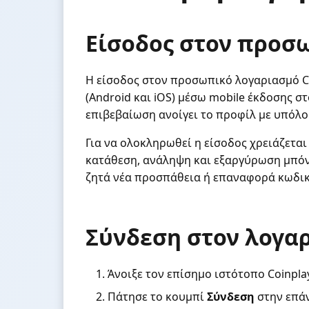
Είσοδος στον προσ
Η είσοδος στον προσωπικό λογαριασμό Co
(Android και iOS) μέσω mobile έκδοσης σ
επιβεβαίωση ανοίγει το προφίλ με υπόλο
Για να ολοκληρωθεί η είσοδος χρειάζεται
κατάθεση, ανάληψη και εξαργύρωση μπόνο
ζητά νέα προσπάθεια ή επαναφορά κωδικ
Σύνδεση στον λογαρ
Άνοιξε τον επίσημο ιστότοπο Coinpla
Πάτησε το κουμπί
Σύνδεση
στην επάν