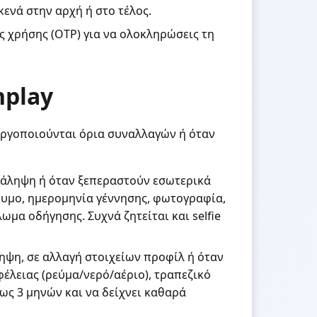
ενά στην αρχή ή στο τέλος.
ς χρήσης (OTP) για να ολοκληρώσεις τη
nplay
νεργοποιούνται όρια συναλλαγών ή όταν
ανάληψη ή όταν ξεπεραστούν εσωτερικά
νυμο, ημερομηνία γέννησης, φωτογραφία,
μα οδήγησης. Συχνά ζητείται και selfie
ληψη, σε αλλαγή στοιχείων προφίλ ή όταν
έλειας (ρεύμα/νερό/αέριο), τραπεζικό
ως 3 μηνών και να δείχνει καθαρά