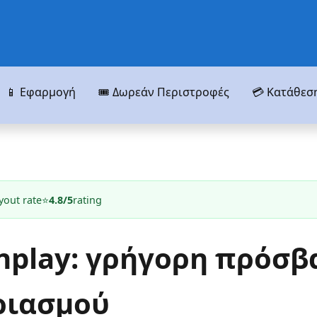
📱 Εφαρμογή
🎟️ Δωρεάν Περιστροφές
💳 Κατάθεσ
yout rate
⭐
4.8/5
rating
inplay: γρήγορη πρόσβ
ριασμού