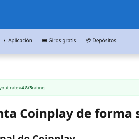
📱 Aplicación
🎟️ Giros gratis
💳 Depósitos
yout rate
⭐
4.8/5
rating
nta Coinplay de forma 
nal de Coinplay