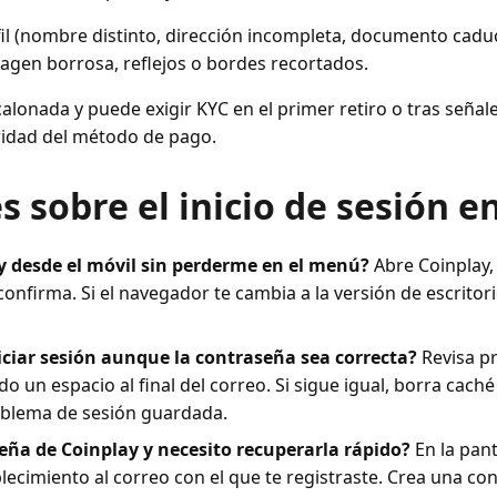
il (nombre distinto, dirección incompleta, documento caduc
agen borrosa, reflejos o bordes recortados.
scalonada y puede exigir KYC en el primer retiro o tras señ
aridad del método de pago.
 sobre el inicio de sesión e
 desde el móvil sin perderme en el menú?
Abre Coinplay, 
nfirma. Si el navegador te cambia a la versión de escritorio
iciar sesión aunque la contraseña sea correcta?
Revisa p
 un espacio al final del correo. Si sigue igual, borra cach
oblema de sesión guardada.
eña de Coinplay y necesito recuperarla rápido?
En la pant
blecimiento al correo con el que te registraste. Crea una c