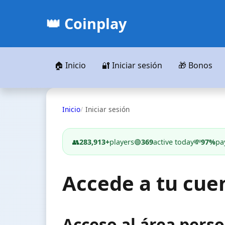
👑 Coinplay
🏠 Inicio
🔐 Iniciar sesión
🎁 Bonos
Inicio
Iniciar sesión
👥
283,913+
players
🟢
369
active today
💸
97%
pa
Accede a tu cue
Acceso al área perso