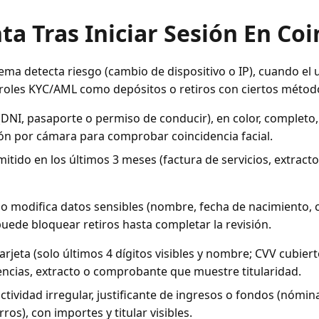
ta Tras Iniciar Sesión En Co
stema detecta riesgo (cambio de dispositivo o IP), cuando e
troles KYC/AML como depósitos o retiros con ciertos métod
I, pasaporte o permiso de conducir), en color, completo, le
ón por cámara para comprobar coincidencia facial.
ido en los últimos 3 meses (factura de servicios, extracto 
rio modifica datos sensibles (nombre, fecha de nacimiento, c
uede bloquear retiros hasta completar la revisión.
 tarjeta (solo últimos 4 dígitos visibles y nombre; CVV cubi
rencias, extracto o comprobante que muestre titularidad.
actividad irregular, justificante de ingresos o fondos (nómi
s), con importes y titular visibles.