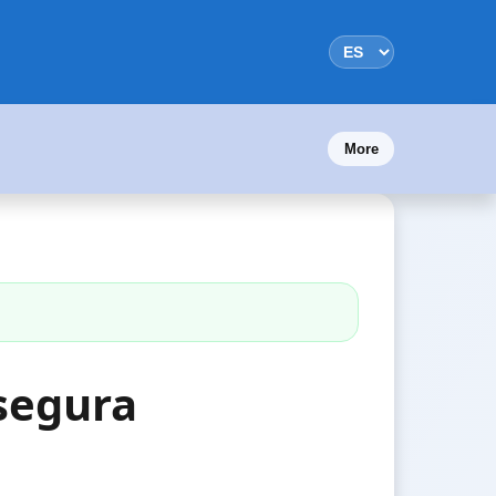
More
segura