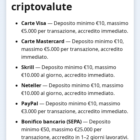
criptovalute
Carte Visa
— Deposito minimo €10, massimo
€5.000 per transazione, accredito immediato.
Carte Mastercard
— Deposito minimo €10,
massimo €5.000 per transazione, accredito
immediato.
Skrill
— Deposito minimo €10, massimo
€10.000 al giorno, accredito immediato.
Neteller
— Deposito minimo €10, massimo
€10.000 al giorno, accredito immediato.
PayPal
— Deposito minimo €10, massimo
€3.000 per transazione, accredito immediato.
Bonifico bancario (SEPA)
— Deposito
minimo €50, massimo €25.000 per
transazione, accredito in 1–2 giorni lavorativi.