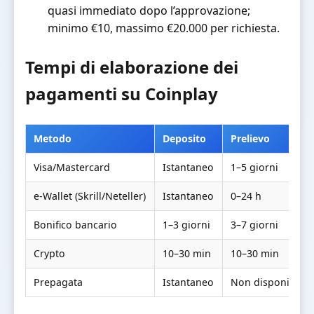
quasi immediato dopo l’approvazione;
minimo €10, massimo €20.000 per richiesta.
Tempi di elaborazione dei
pagamenti su Coinplay
Metodo
Deposito
Prelievo
Visa/Mastercard
Istantaneo
1–5 giorni
e-Wallet (Skrill/Neteller)
Istantaneo
0–24 h
Bonifico bancario
1–3 giorni
3–7 giorni
Crypto
10–30 min
10–30 min
Prepagata
Istantaneo
Non disponibile