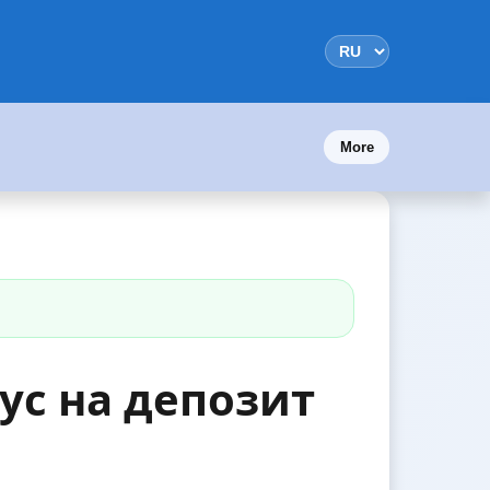
More
ус на депозит