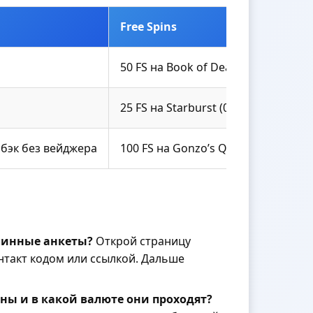
Free Spins
50 FS на Book of Dead (0,20 ₽/спин)
25 FS на Starburst (0,40 ₽/спин)
шбэк без вейджера
100 FS на Gonzo’s Quest (1 ₽/спин)
длинные анкеты?
Открой страницу
онтакт кодом или ссылкой. Дальше
аны и в какой валюте они проходят?