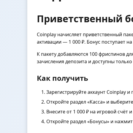
Приветственный бо
Coinplay начисляет приветственный пак
активации — 1 000 ₽. Бонус поступает н
К пакету добавляются 100 фриспинов дл
зачисления депозита и доступны только
Как получить
Зарегистрируйте аккаунт Coinplay и
Откройте раздел «Касса» и выберит
Внесите от 1 000 ₽ на игровой счёт 
Откройте раздел «Бонусы» и нажми