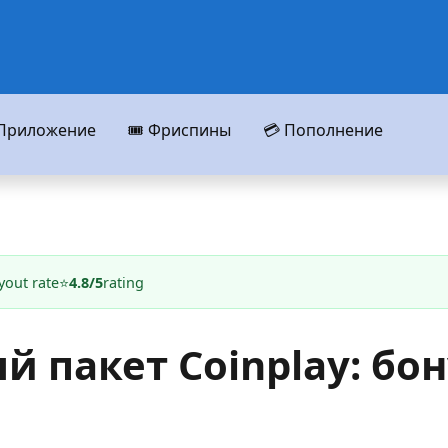
 Приложение
🎟️ Фриспины
💳 Пополнение
yout rate
⭐
4.8/5
rating
 пакет Coinplay: бон