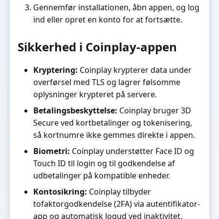
Gennemfør installationen, åbn appen, og log
ind eller opret en konto for at fortsætte.
Sikkerhed i Coinplay-appen
Kryptering:
Coinplay krypterer data under
overførsel med TLS og lagrer følsomme
oplysninger krypteret på servere.
Betalingsbeskyttelse:
Coinplay bruger 3D
Secure ved kortbetalinger og tokenisering,
så kortnumre ikke gemmes direkte i appen.
Biometri:
Coinplay understøtter Face ID og
Touch ID til login og til godkendelse af
udbetalinger på kompatible enheder.
Kontosikring:
Coinplay tilbyder
tofaktorgodkendelse (2FA) via autentifikator-
app og automatisk logud ved inaktivitet.