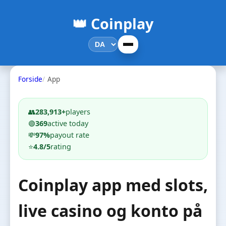
👑 Coinplay
Forside
App
👥
283,913+
players
🟢
369
active today
💸
97%
payout rate
⭐
4.8/5
rating
Coinplay app med slots,
live casino og konto på