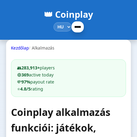
👑 Coinplay
Kezdőlap
Alkalmazás
👥
283,913+
players
🟢
369
active today
💸
97%
payout rate
⭐
4.8/5
rating
Coinplay alkalmazás
funkciói: játékok,