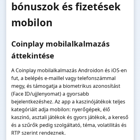
bónuszok és fizetések
mobilon
Coinplay mobilalkalmazás
áttekintése
A Coinplay mobilalkalmazás Androidon és iOS-en
fut, a belépés e-maillel vagy telefonszámmal
megy, és támogatja a biometrikus azonosítást
(Face ID/ujjlenyomat) a gyorsabb
bejelentkezéshez. Az app a kaszinójátékok teljes
kategóriáit adja mobilon: nyerőgépek, élő
kaszinó, asztali játékok és gyors játékok, a kereső
és a szűrők pedig szolgáltató, téma, volatilitás és
RTP szerint rendeznek.