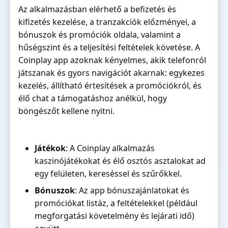
Az alkalmazásban elérhető a befizetés és
kifizetés kezelése, a tranzakciók előzményei, a
bónuszok és promóciók oldala, valamint a
hűségszint és a teljesítési feltételek követése. A
Coinplay app azoknak kényelmes, akik telefonról
játszanak és gyors navigációt akarnak: egykezes
kezelés, állítható értesítések a promóciókról, és
élő chat a támogatáshoz anélkül, hogy
böngészőt kellene nyitni.
Játékok
: A Coinplay alkalmazás
kaszinójátékokat és élő osztós asztalokat ad
egy felületen, kereséssel és szűrőkkel.
Bónuszok
: Az app bónuszajánlatokat és
promóciókat listáz, a feltételekkel (például
megforgatási követelmény és lejárati idő)