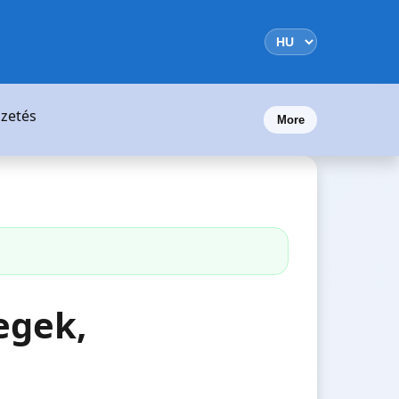
izetés
More
egek,