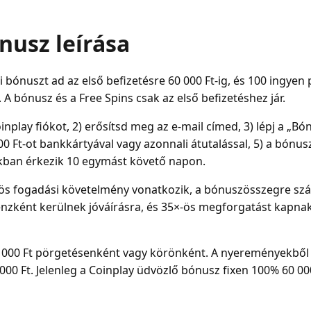
nusz leírása
bónuszt ad az első befizetésre 60 000 Ft-ig, és 100 ingyen 
 A bónusz és a Free Spins csak az első befizetéshez jár.
nplay fiókot, 2) erősítsd meg az e-mail címed, 3) lépj a „
000 Ft-ot bankkártyával vagy azonnali átutalással, 5) a bónus
kban érkezik 10 egymást követő napon.
-ös fogadási követelmény vonatkozik, a bónuszösszegre szá
énzként kerülnek jóváírásra, és 35×-ös megforgatást kapna
2 000 Ft pörgetésenként vagy körönként. A nyereményekből 
 Ft. Jelenleg a Coinplay üdvözlő bónusz fixen 100% 60 000 