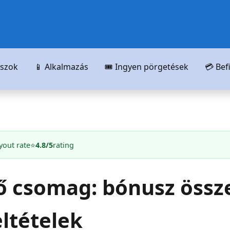
uszok
📱 Alkalmazás
🎟️ Ingyen pörgetések
💳 Bef
yout rate
⭐
4.8/5
rating
ő csomag: bónusz össz
ltételek