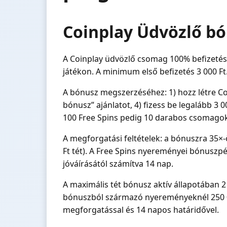
Coinplay Üdvözlő bó
A Coinplay üdvözlő csomag 100% befizetési 
játékon. A minimum első befizetés 3 000 Ft.
A bónusz megszerzéséhez: 1) hozz létre Coi
bónusz” ajánlatot, 4) fizess be legalább 3 
100 Free Spins pedig 10 darabos csomago
A megforgatási feltételek: a bónuszra 35×
Ft tét). A Free Spins nyereményei bónuszp
jóváírásától számítva 14 nap.
A maximális tét bónusz aktív állapotában 
bónuszból származó nyereményeknél 250 000
megforgatással és 14 napos határidővel.