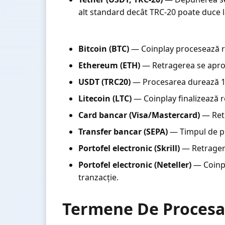
alt standard decât TRC-20 poate duce l
Bitcoin (BTC)
— Coinplay procesează re
Ethereum (ETH)
— Retragerea se aprob
USDT (TRC20)
— Procesarea durează 10
Litecoin (LTC)
— Coinplay finalizează r
Card bancar (Visa/Mastercard)
— Retr
Transfer bancar (SEPA)
— Timpul de pr
Portofel electronic (Skrill)
— Retrageri
Portofel electronic (Neteller)
— Coinpl
tranzacție.
Termene De Procesar