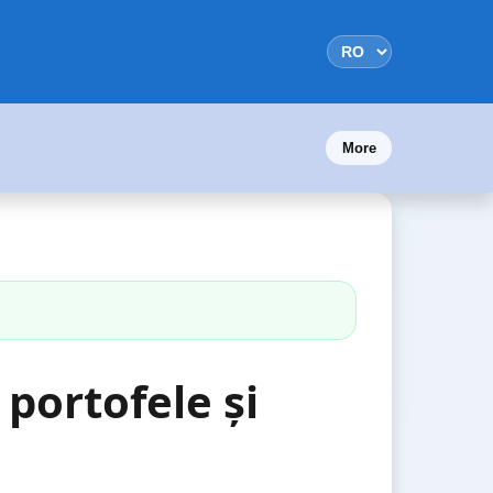
More
portofele și