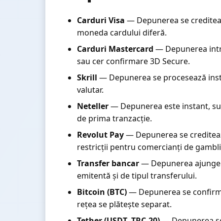
Carduri Visa
— Depunerea se crediteaz
moneda cardului diferă.
Carduri Mastercard
— Depunerea intră
sau cer confirmare 3D Secure.
Skrill
— Depunerea se procesează insta
valutar.
Neteller
— Depunerea este instant, suma
de prima tranzacție.
Revolut Pay
— Depunerea se creditează
restricții pentru comercianți de gambl
Transfer bancar
— Depunerea ajunge în
emitentă și de tipul transferului.
Bitcoin (BTC)
— Depunerea se confirmă 
rețea se plătește separat.
Tether (USDT, TRC-20)
— Depunerea se 