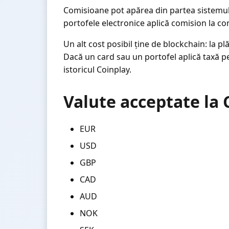
Comisioane pot apărea din partea sistemului
portofele electronice aplică comision la c
Un alt cost posibil ține de blockchain: la p
Dacă un card sau un portofel aplică taxă pe
istoricul Coinplay.
Valute acceptate la 
EUR
USD
GBP
CAD
AUD
NOK