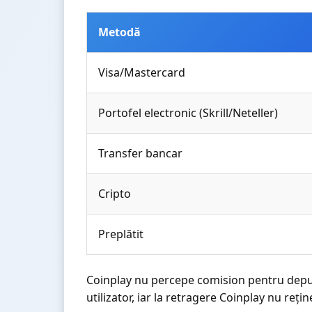
Metodă
Visa/Mastercard
Portofel electronic (Skrill/Neteller)
Transfer bancar
Cripto
Preplătit
Coinplay nu percepe comision pentru depune
utilizator, iar la retragere Coinplay nu reți