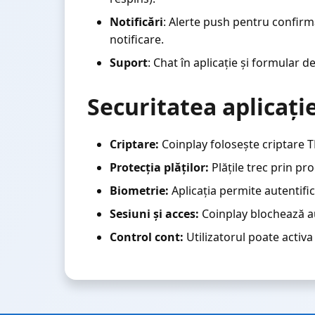
Notificări
: Alerte push pentru confirm
notificare.
Suport
: Chat în aplicație și formular d
Securitatea aplicați
Criptare:
Coinplay folosește criptare TL
Protecția plăților:
Plățile trec prin pro
Biometrie:
Aplicația permite autentifi
Sesiuni și acces:
Coinplay blochează au
Control cont:
Utilizatorul poate activa