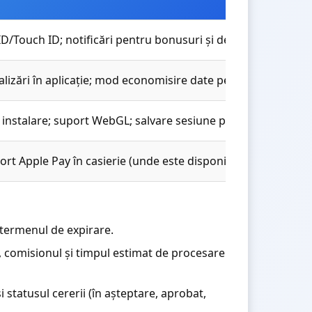
ID/Touch ID; notificări pentru bonusuri și depuneri
alizări în aplicație; mod economisire date pe mobil
 instalare; suport WebGL; salvare sesiune pe cont
ort Apple Pay în casierie (unde este disponibil)
și termenul de expirare.
, comisionul și timpul estimat de procesare
i statusul cererii (în așteptare, aprobat,