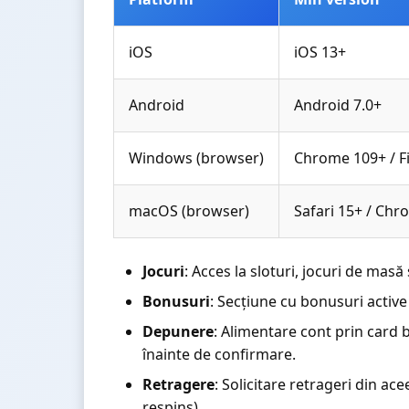
iOS
iOS 13+
Android
Android 7.0+
Windows (browser)
Chrome 109+ / Fi
macOS (browser)
Safari 15+ / Ch
Jocuri
: Acces la sloturi, jocuri de masă ș
Bonusuri
: Secțiune cu bonusuri active ș
Depunere
: Alimentare cont prin card 
înainte de confirmare.
Retragere
: Solicitare retrageri din ac
respins).