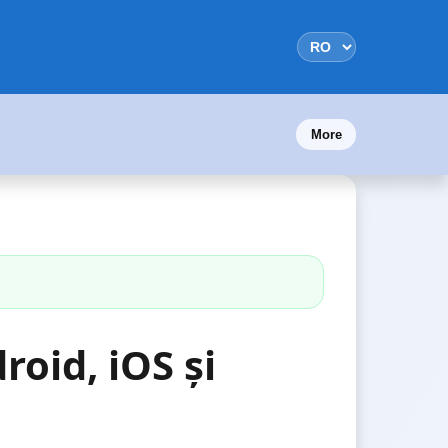
More
oid, iOS și