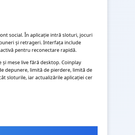
 social. În aplicație intră sloturi, jocuri
puneri și retrageri. Interfața include
ea activă pentru reconectare rapidă.
e și mese live fără desktop. Coinplay
 de depunere, limită de pierdere, limită de
loturile, iar actualizările aplicației cer