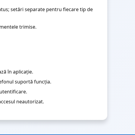
tus; setări separate pentru fiecare tip de
amentele trimise.
ză în aplicație.
efonul suportă funcția.
tentificare.
 accesul neautorizat.