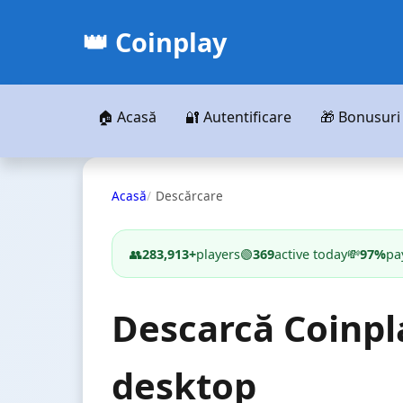
👑 Coinplay
🏠 Acasă
🔐 Autentificare
🎁 Bonusuri
Acasă
Descărcare
👥
283,913+
players
🟢
369
active today
💸
97%
pa
Descarcă Coinpla
desktop