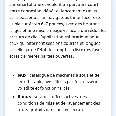
sur smartphone et veulent un parcours court
entre connexion, dépôt et lancement d’un jeu,
sans passer par un navigateur. L’interface reste
lisible sur écran 6–7 pouces, avec des boutons
larges et une mise en page verticale qui réduit les
erreurs de clic. L’application est pratique pour
ceux qui alternent sessions courtes et longues,
car elle garde l’état du compte, la liste des favoris
et les dernières parties ouvertes.
Jeux
: catalogue de machines à sous et de
jeux de table, avec filtres par fournisseur,
volatilité et fonctionnalités.
Bonus
: suivi des offres actives, des
conditions de mise et de l’avancement des
tours gratuits dans un seul écran.