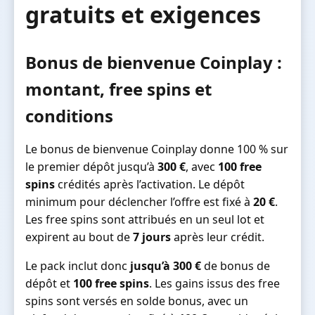
gratuits et exigences
Bonus de bienvenue Coinplay :
montant, free spins et
conditions
Le bonus de bienvenue Coinplay donne 100 % sur
le premier dépôt jusqu’à
300 €
, avec
100 free
spins
crédités après l’activation. Le dépôt
minimum pour déclencher l’offre est fixé à
20 €
.
Les free spins sont attribués en un seul lot et
expirent au bout de
7 jours
après leur crédit.
Le pack inclut donc
jusqu’à 300 €
de bonus de
dépôt et
100 free spins
. Les gains issus des free
spins sont versés en solde bonus, avec un