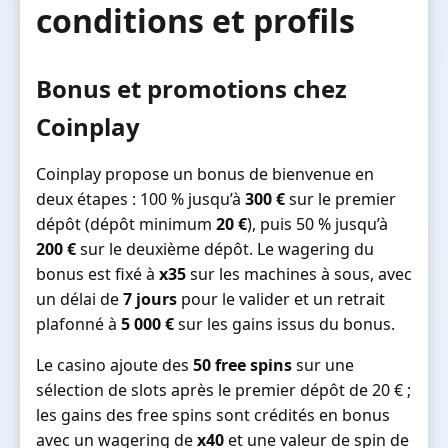
conditions et profils
Bonus et promotions chez
Coinplay
Coinplay propose un bonus de bienvenue en
deux étapes : 100 % jusqu’à
300 €
sur le premier
dépôt (dépôt minimum
20 €
), puis 50 % jusqu’à
200 €
sur le deuxième dépôt. Le wagering du
bonus est fixé à
x35
sur les machines à sous, avec
un délai de
7 jours
pour le valider et un retrait
plafonné à
5 000 €
sur les gains issus du bonus.
Le casino ajoute des
50 free spins
sur une
sélection de slots après le premier dépôt de 20 € ;
les gains des free spins sont crédités en bonus
avec un wagering de
x40
et une valeur de spin de