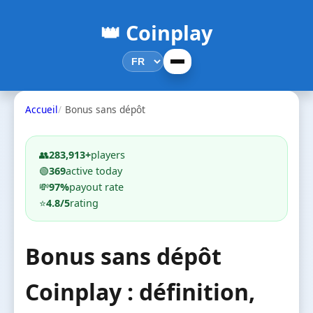
👑 Coinplay
Accueil
Bonus sans dépôt
👥
283,913+
players
🟢
369
active today
💸
97%
payout rate
⭐
4.8/5
rating
Bonus sans dépôt
Coinplay : définition,