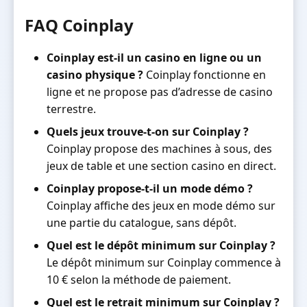
FAQ Coinplay
Coinplay est-il un casino en ligne ou un
casino physique ?
Coinplay fonctionne en
ligne et ne propose pas d’adresse de casino
terrestre.
Quels jeux trouve-t-on sur Coinplay ?
Coinplay propose des machines à sous, des
jeux de table et une section casino en direct.
Coinplay propose-t-il un mode démo ?
Coinplay affiche des jeux en mode démo sur
une partie du catalogue, sans dépôt.
Quel est le dépôt minimum sur Coinplay ?
Le dépôt minimum sur Coinplay commence à
10 € selon la méthode de paiement.
Quel est le retrait minimum sur Coinplay ?