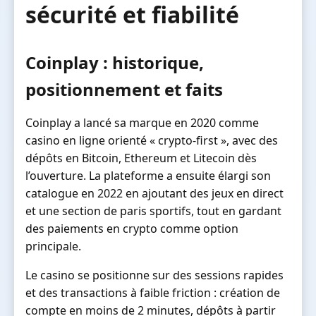
sécurité et fiabilité
Coinplay : historique,
positionnement et faits
Coinplay a lancé sa marque en 2020 comme
casino en ligne orienté « crypto-first », avec des
dépôts en Bitcoin, Ethereum et Litecoin dès
l’ouverture. La plateforme a ensuite élargi son
catalogue en 2022 en ajoutant des jeux en direct
et une section de paris sportifs, tout en gardant
des paiements en crypto comme option
principale.
Le casino se positionne sur des sessions rapides
et des transactions à faible friction : création de
compte en moins de 2 minutes, dépôts à partir