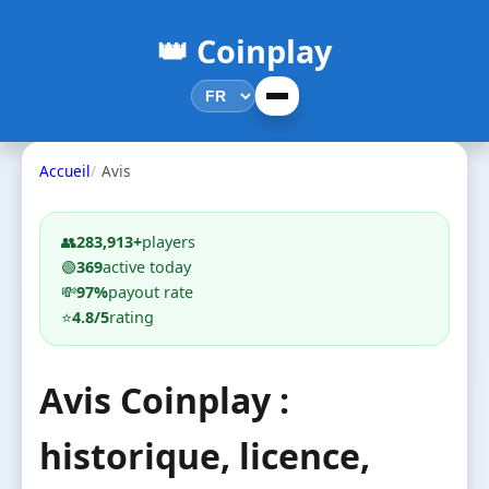
👑 Coinplay
Accueil
Avis
👥
283,913+
players
🟢
369
active today
💸
97%
payout rate
⭐
4.8/5
rating
Avis Coinplay :
historique, licence,