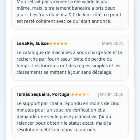
Mon retrait par virement a été validé le jour
même, mais le traitement bancaire a pris deux
jours. Les frais étaient à 0 € de leur côté, ce point
est resté cohérent avec ce qui était annoncé.
LenaRiv, Suisse
★★★★★
Mars 2025
Le catalogue de machines à sous charge vite et la
recherche par fournisseur évite de perdre du
temps. Les tournois ont des règles simples et les
classements se mettent à jour sans décalage.
Tomás Sequeira, Portugal
★★★★☆
Janvier 2026
Le support par chat a répondu en moins de cinq
minutes pour un souci de vérification et a
demandé une seule pièce justificative. J’ai dû
relancer pour obtenir le statut exact, mais la
résolution a été faite dans la journée.